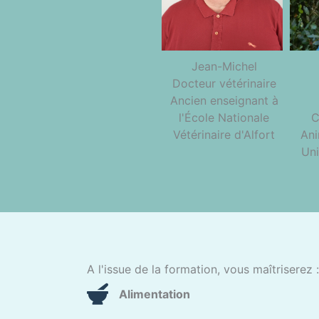
Jean-Michel
Docteur vétérinaire
Ancien enseignant à
C
l'École Nationale
Ani
Vétérinaire d'Alfort
Uni
A l'issue de la formation, vous maîtriserez :
Alimentation