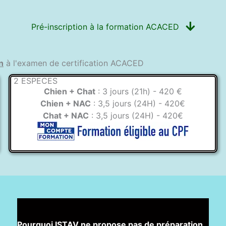
Pré-inscription à la formation ACACED
n
à l'examen de certification ACACED
2 ESPECES
Chien + Chat
: 3 jours (21h) - 420 €
Chien + NAC
: 3,5 jours (24H) - 420€
Chat + NAC
: 3,5 jours (24H) - 420€
Pourquoi ISTAV ne propose pas de préparation