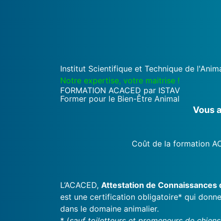
Aller
au
contenu
Institut Scientifique et Technique de l'Anima
Notre expertise, votre maitrise !
FORMATION ACACED par ISTAV
Former pour le Bien-Être Animal
Vous a
Coût de la formation 
L’ACACED,
Attestation de Connaissances
est une certification obligatoire* qui don
dans le domaine animalier.
* (
sauf toiletteurs et promeneurs de chiens