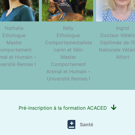
Nathalie
Kelly
Ingrid
Ethologue
Ethologue
Docteur Vétéri
Master
Comportementaliste
Diplômée de l’
omportement
canin et félin
Nationale Vétéri
mal et Humain –
Master
Alfort
versité Rennes I
Comportement
Animal et Humain –
Université Rennes I
Pré-inscription à la formation ACACED
Santé