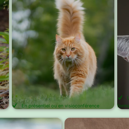
o-
En présentiel ou en visioconférence
forma