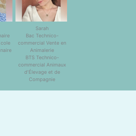
Sarah
naire
Bac Technico-
Ecole
commercial Vente en
naire
Animalerie
BTS Technico-
commercial Animaux
d'Élevage et de
Compagnie